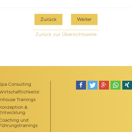
Zurück
Weiter
Zurück zur Übersichtsseite
Spa Consulting
Wirtschaftlichkeitsberatung
teilen
tweet
teilen
teilen
teile
Inhouse Trainings
Konzeption &
Entwicklung
Coaching und
Führungstrainings