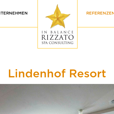
NTERNEHMEN
REFERENZE
erte & Ethik
Unsere Kun
eam
Testimonials
Lindenhof Resort