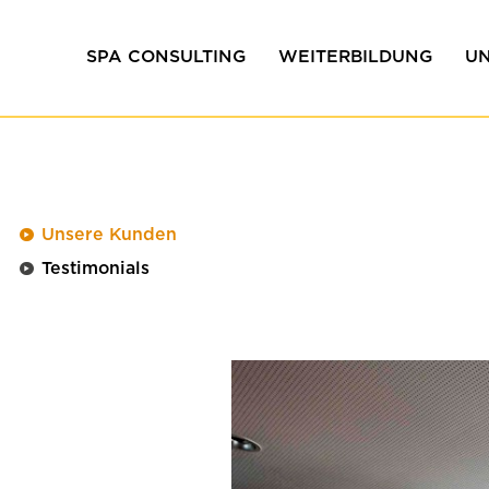
SPA CONSULTING
WEITERBILDUNG
U
Wirtschaftlichkeitsberatung
Inhouse Trainings
W
Konzeption & Entwicklung
T
Projektentwicklung
Unsere Kunden
Qualitätsmanagement
Testimonials